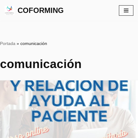
COFORMING
Saltar
al
contenido
Portada
»
comunicación
comunicación