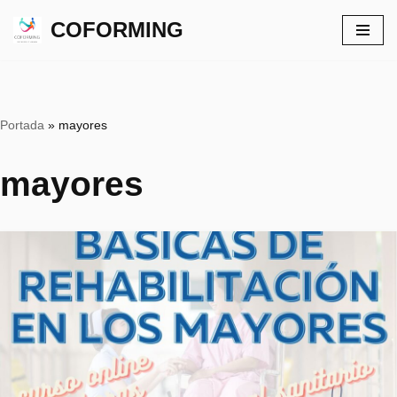
COFORMING
Saltar
al
contenido
Portada
»
mayores
mayores